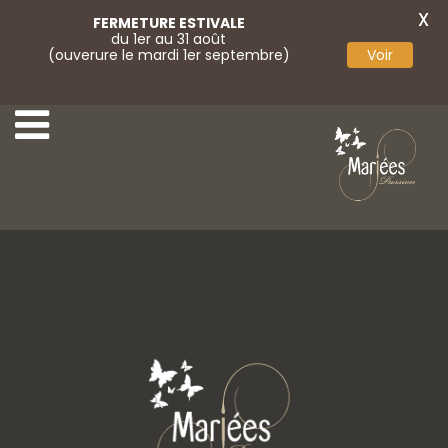
X
FERMETURE ESTIVALE
du 1er au 31 août
(ouverure le mardi 1er septembre)
Voir
Parures 4
test