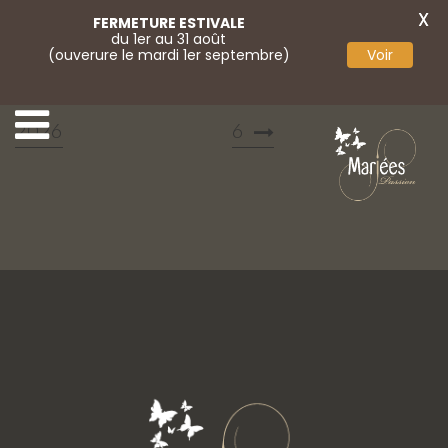
X
FERMETURE ESTIVALE
du 1er au 31 août
(ouverure le mardi 1er septembre)
Voir
Marylise campaign
Marylise campaign 202
2026
6