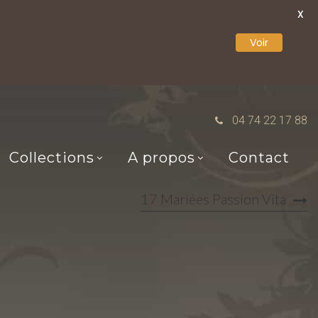
X
Voir
04 74 22 17 88
Collections
A propos
Contact
17 Mariées Passion Vita