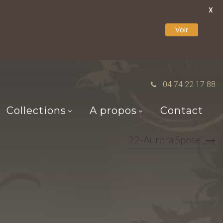
X
Voir
04 74 22 17 88
Collections
A propos
Contact
22-Aurora Spose