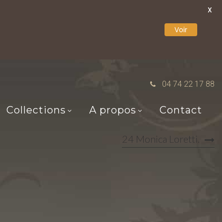
X
Voir
04 74 22 17 88
Collections
A propos
Contact
24 Monica Loretti.