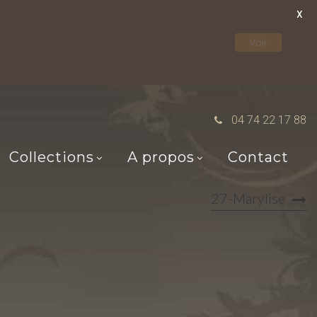
X
Voir
04 74 22 17 88
Collections
A propos
Contact
27-Marylise