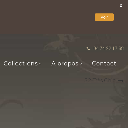
X
Voir
04 74 22 17 88
Collections
A propos
Contact
32-Très Chic