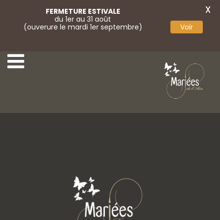
X
FERMETURE ESTIVALE
du 1er au 31 août
(ouverure le mardi 1er septembre)
Voir
32-Marylise
34-Marylise