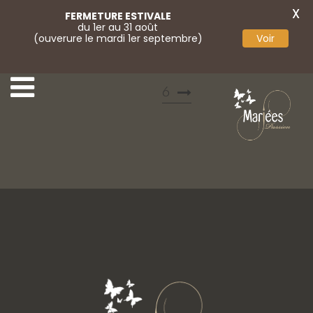
X
FERMETURE ESTIVALE
du 1er au 31 août
(ouverure le mardi 1er septembre)
Voir
36 Marylise
Marylise campaign 202
6