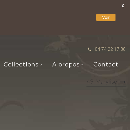
X
Voir
04 74 22 17 88
Collections
A propos
Contact
49-Marylise