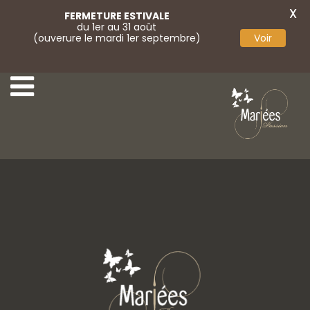
X
FERMETURE ESTIVALE
du 1er au 31 août
(ouverure le mardi 1er septembre)
Voir
52-Marylise
54-Marylise