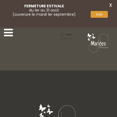
X
FERMETURE ESTIVALE
du 1er au 31 août
(ouverure le mardi 1er septembre)
Voir
57 Marylise
Marylise campaign 202
6