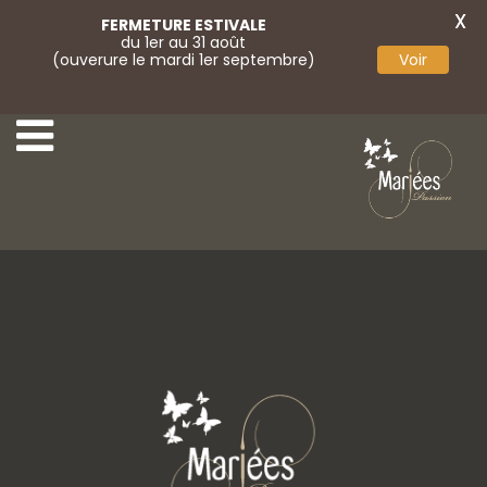
X
FERMETURE ESTIVALE
du 1er au 31 août
(ouverure le mardi 1er septembre)
Voir
58-Marylise
60-Marylise