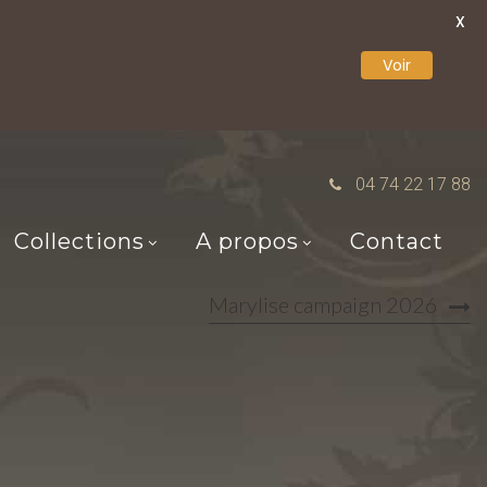
X
Voir
04 74 22 17 88
Collections
A propos
Contact
Marylise campaign 2026