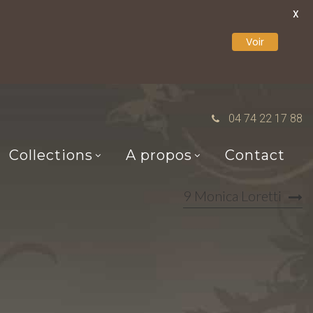
X
Voir
04 74 22 17 88
Collections
A propos
Contact
9 Monica Loretti