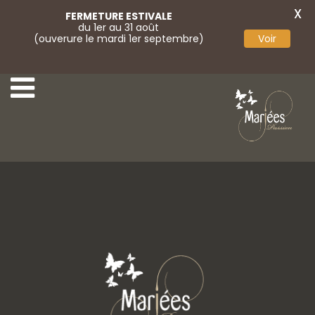
X
FERMETURE ESTIVALE
du 1er au 31 août
(ouverure le mardi 1er septembre)
Voir
16-Colet Spose
Jarretière