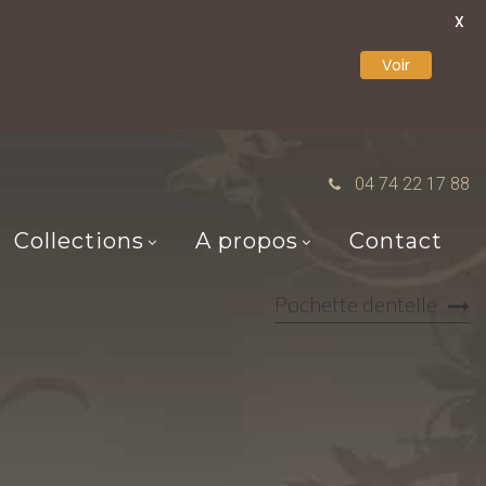
X
Voir
04 74 22 17 88
Collections
A propos
Contact
Pochette dentelle