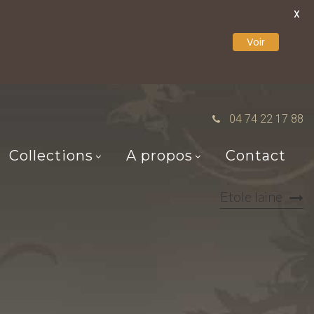
X
Voir
04 74 22 17 88
Collections
A propos
Contact
Etole laine