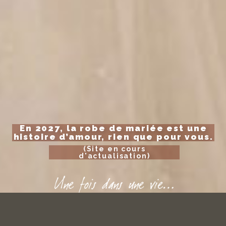
En 2027, la robe de mariée est une
histoire d’amour, rien que pour vous.
(Site en cours
d'actualisation)
BOUTIQUE MARIÉES PASSION
Mariées de l'Ain
21 rue Bichat BOURG EN BRESSE
(Esplanade de la Grenette - Cours Verdun)